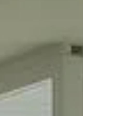
リカで先行公開され、 その英語字幕を私が日本語
へ翻訳させていただきました。 (＊韓国語監修あり)
そして、 『 あの時、愛を伝えられなかった僕の、
3つの“もしも”の世界。 』 という邦題で、10月31日
より シネ・リーブル池袋ほかで全国順次公開され
ます。 公式サイトとYouTube予告のリンクを貼ら
せていただきます。 公式サイト
https://aisansen.com/anomoshi/ YouTube予告
編 https://youtu.be/2f491fPBZp0?
si=KLXkDElzEzHvGWRH ｢日