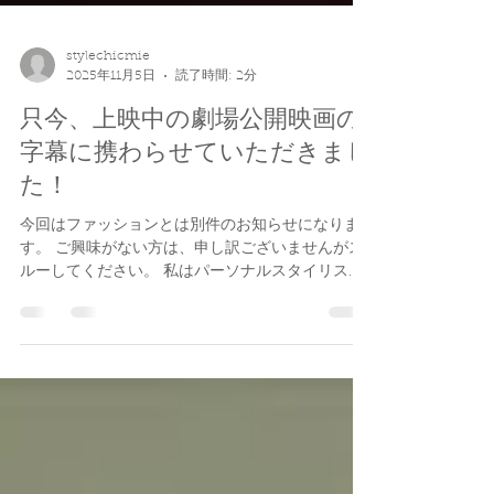
stylechicmie
2025年11月5日
読了時間: 2分
只今、上映中の劇場公開映画の
字幕に携わらせていただきまし
た！
今回はファッションとは別件のお知らせになりま
す。 ご興味がない方は、申し訳ございませんがス
ルーしてください。 私はパーソナルスタイリスト
の他に、 字幕翻訳家としても活動しています。 こ
の度、劇場公開映画の日本語字幕を 担当させてい
ただきました！ ペク・スンビン監督による韓国映
画 『 So Long, See You Tomorrow （英題）』
は、 第11回ソウル国際プライド映画祭で オープニ
ング作品として上映されました。 この作品はアメ