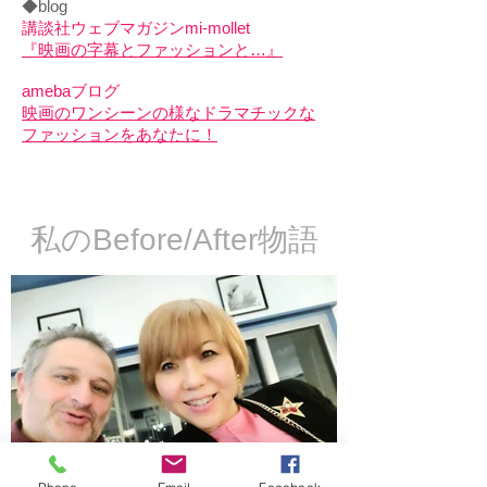
◆blog
講談社ウェブマガジンmi-mollet
『
映画の字幕とファッションと…』
amebaブログ
映画のワンシーンの様なドラマチックな
ファッションをあなたに！
私のBefore/After物語