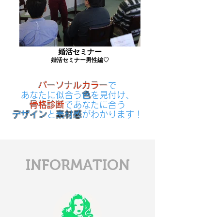
婚活セミナー
婚活セミナー男性編♡
パーソナルカラー
で
あなたに似合う
色
を見付け、
骨格診断
であなたに合う
デザイン
と
素材感
がわかります！
​INFORMATION