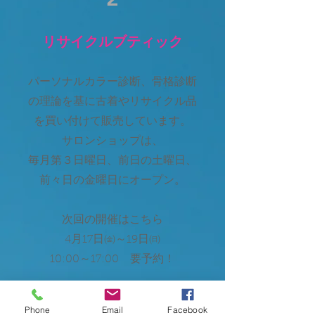
リサイクルブティック
パーソナルカラー診断、骨格診断
の理論を基に古着やリサイクル品
を買い付けて販売しています。
サロンショップは、
毎月第３日曜日、前日の土曜日、
前々日の金曜日にオープン
。
次回の開催はこちら
4月17日㈮～19
日㈰
10:00～17:00 要予約！
More Info
Phone
Email
Facebook