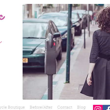
c
ン
ycle Boutique
Before/After
Contact
Blog